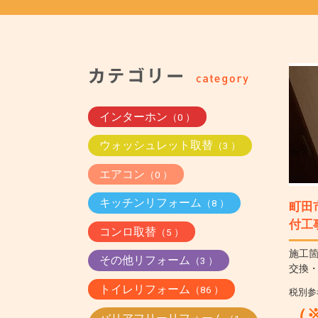
インターホン
（0 ）
ウォッシュレット取替
（3 ）
エアコン
（0 ）
キッチンリフォーム
（8 ）
町田
付工
コンロ取替
（5 ）
施工
その他リフォーム
（3 ）
交換
トイレリフォーム
（86 ）
税別参
（※