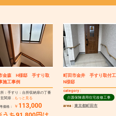
市金森 H様邸 手すり取
町田市金井 手すり取付
事施工事例
N様邸
category :
箇所：手すり：台所収納扉の丁番
介護保険適用住宅改修工事
・玄関扉
…もっと見る
113,000
area :
東京都町田市
￥
考価格：
うち91,800円は