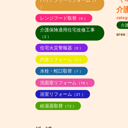
バリアフリーリフォーム
（1
）
介
レンジフード取替
categ
（6 ）
介
介護保険適用住宅改修工事
area 
（2 ）
住宅火災警報器
（0 ）
内装リフォーム
（2 ）
水栓・蛇口取替
（1 ）
洗面室リフォーム
（16 ）
浴室リフォーム
（21 ）
給湯器取替
（12 ）