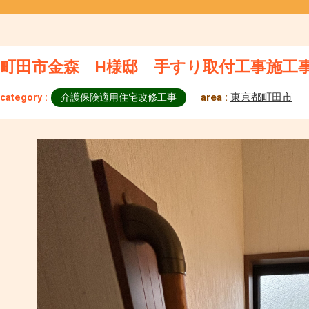
町田市金森 H様邸 手すり取付工事施工
area :
東京都町田市
category :
介護保険適用住宅改修工事