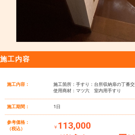
施工内容
施工内容：
施工箇所：手すり：台所収納扉の丁番交
使用商材：マツ六 室内用手すり
施工期間：
1日
参考価格：
113,000
￥
（税込）