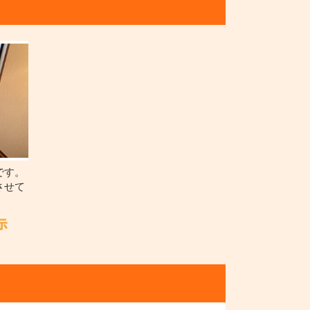
です。
させて