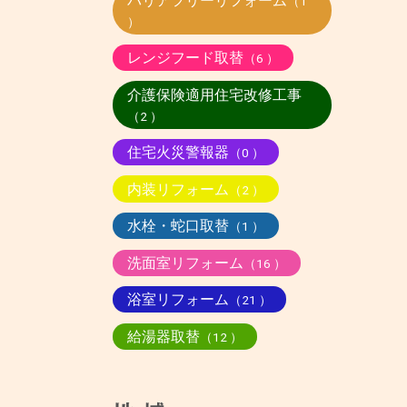
バリアフリーリフォーム
（1
）
レンジフード取替
（6 ）
介護保険適用住宅改修工事
（2 ）
住宅火災警報器
（0 ）
内装リフォーム
（2 ）
水栓・蛇口取替
（1 ）
洗面室リフォーム
（16 ）
浴室リフォーム
（21 ）
給湯器取替
（12 ）