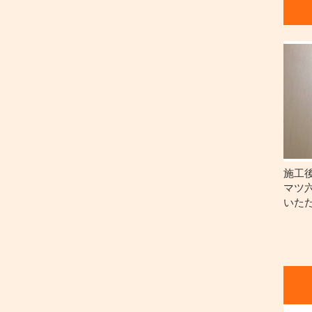
施工
マツ
いた