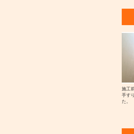
施工
手す
た。