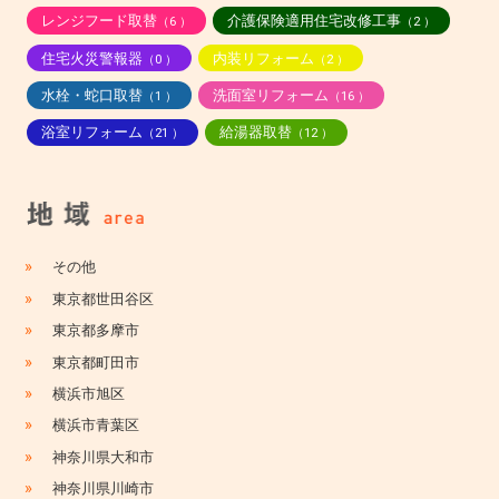
レンジフード取替
介護保険適用住宅改修工事
（6 ）
（2 ）
住宅火災警報器
内装リフォーム
（0 ）
（2 ）
水栓・蛇口取替
洗面室リフォーム
（1 ）
（16 ）
浴室リフォーム
給湯器取替
（21 ）
（12 ）
»
その他
»
東京都世田谷区
»
東京都多摩市
»
東京都町田市
»
横浜市旭区
»
横浜市青葉区
»
神奈川県大和市
»
神奈川県川崎市