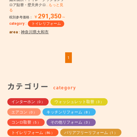
ロア貼替・壁天井クロ
…もっと見
る
291,350
￥
～
税別参考価格：
category :
トイレリフォーム
area :
神奈川県大和市
1
インターホン
ウォッシュレット取替
（0 ）
（3 ）
エアコン
キッチンリフォーム
（0 ）
（8 ）
コンロ取替
その他リフォーム
（5 ）
（3 ）
トイレリフォーム
バリアフリーリフォーム
（86 ）
（1 ）