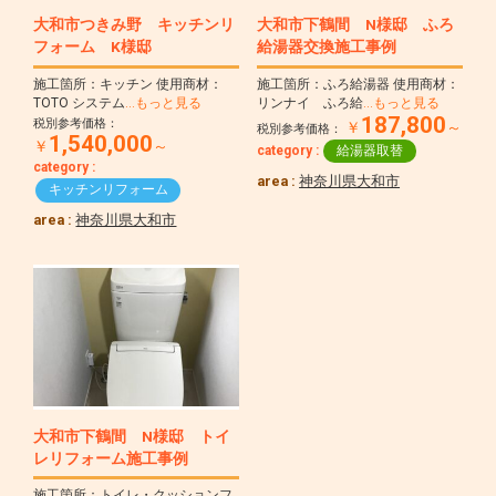
大和市つきみ野 キッチンリ
大和市下鶴間 N様邸 ふろ
フォーム K様邸
給湯器交換施工事例
施工箇所：キッチン 使用商材：
施工箇所：ふろ給湯器 使用商材：
TOTO システム
…もっと見る
リンナイ ふろ給
…もっと見る
187,800
税別参考価格：
￥
～
税別参考価格：
1,540,000
￥
～
category :
給湯器取替
category :
area :
神奈川県大和市
キッチンリフォーム
area :
神奈川県大和市
大和市下鶴間 N様邸 トイ
レリフォーム施工事例
施工箇所：トイレ・クッションフ