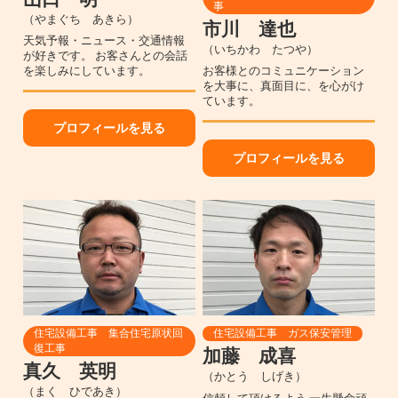
事
（やまぐち あきら）
市川 達也
天気予報・ニュース・交通情報
（いちかわ たつや）
が好きです。 お客さんとの会話
を楽しみにしています。
お客様とのコミュニケーション
を大事に、真面目に、を心がけ
ています。
プロフィールを見る
プロフィールを見る
住宅設備工事 集合住宅原状回
住宅設備工事 ガス保安管理
復工事
加藤 成喜
真久 英明
（かとう しげき）
（まく ひであき）