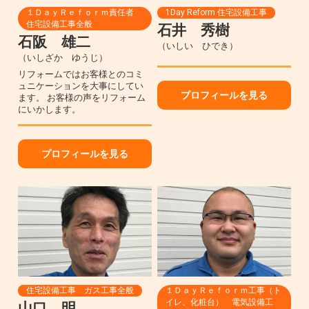
１ＤａｙＲｅｆｏｒｍ責任者
1Day Reform 住宅設備工事
住宅設備工事全般
石井 秀樹
石阪 雄二
（いしい ひでき）
（いしざか ゆうじ）
リフォームではお客様とのコミ
ュニケーションを大事にしてい
プロフィールを見る
ます。 お客様の声をリフォーム
にいかします。
プロフィールを見る
住宅設備工事 ガス工事全般
１ＤａｙＲｅｆｏｒｍ工事（ト
イレ、化粧台） 電気設備工
山口 明