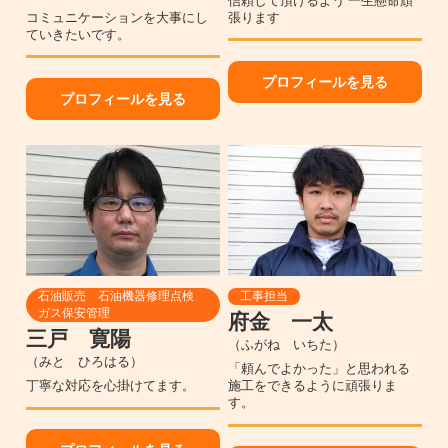
信頼して頂けるよう 一生懸命頑
コミュニケーションを大事にし
張ります
ていきたいです。
プロフィールを見る
プロフィールを見る
石油販売 石油機器修理点検
工事担当
ガス保安管理
府金 一太
三戸 寛陽
（ふがね いちた）
（みと ひろはる）
「頼んでよかった」と思われる
丁寧な対応を心掛けてます。
施工をできるように頑張りま
す。