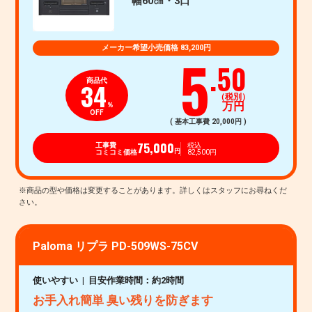
幅60㎝・3口
メーカー希望小売価格 83,200円
5
.50
商品代
34
（税別）
万円
％
OFF
( 基本工事費 20,000円 )
75,000
工事費
税込
コミコミ価格
82,500円
円
Paloma リプラ PD-509WS-75CV
使いやすい
目安作業時間：約2時間
お手入れ簡単 臭い残りを防ぎます