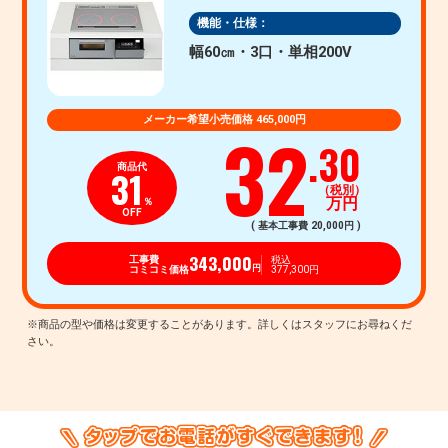
機能・仕様：
幅60㎝・3口・単相200V
メーカー希望小売価格 465,000円
32
.30
商品代
31
（税別）
万円
％
OFF
( 基本工事費 20,000円 )
343,000
工事費
税込
コミコミ価格
377,300円
円