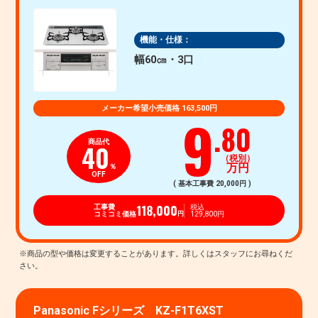
機能・仕様：
幅60㎝・3口
メーカー希望小売価格 163,500円
9
.80
商品代
40
（税別）
万円
％
OFF
( 基本工事費 20,000円 )
118,000
工事費
税込
コミコミ価格
129,800円
円
Panasonic Fシリーズ KZ-F1T6XST