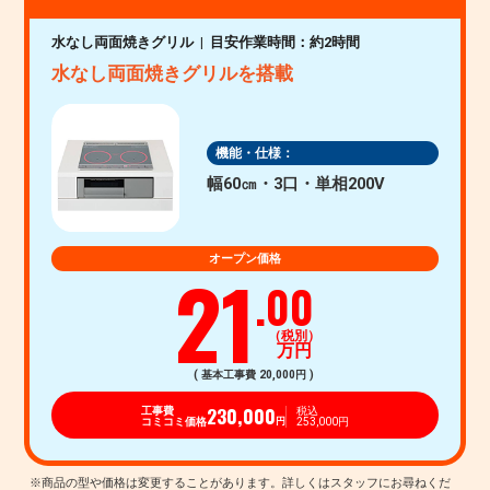
水なし両面焼きグリル
目安作業時間：約2時間
水なし両面焼きグリルを搭載
機能・仕様：
幅60㎝・3口・単相200V
オープン価格
21
.00
（税別）
万円
( 基本工事費 20,000円 )
230,000
工事費
税込
コミコミ価格
253,000円
円