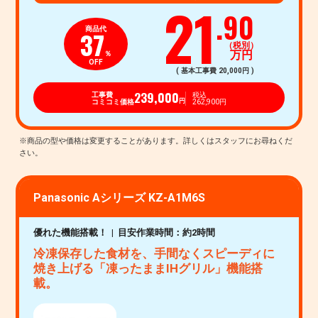
21
.90
商品代
37
（税別）
万円
％
OFF
( 基本工事費 20,000円 )
239,000
工事費
税込
コミコミ価格
262,900円
円
Panasonic Aシリーズ KZ-A1M6S
優れた機能搭載！
目安作業時間：約2時間
冷凍保存した食材を、手間なくスピーディに
焼き上げる「凍ったままIHグリル」機能搭
載。