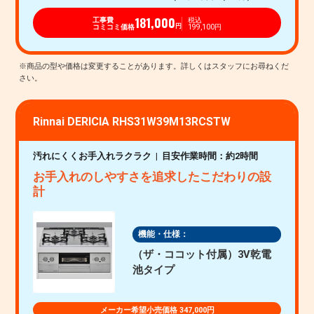
181,000
工事費
税込
コミコミ価格
199,100円
円
Rinnai DERICIA RHS31W39M13RCSTW
汚れにくくお手入れラクラク
目安作業時間：約2時間
お手入れのしやすさを追求したこだわりの設
計
機能・仕様：
（ザ・ココット付属）3V乾電
池タイプ
メーカー希望小売価格 347,000円