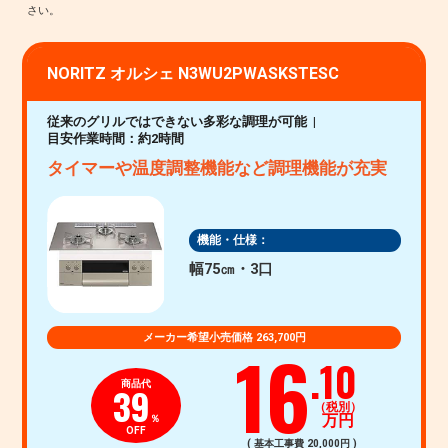
NORITZ オルシェ N3WU2PWASKSTESC
従来のグリルではできない多彩な調理が可能
目安作業時間：約2時間
タイマーや温度調整機能など調理機能が充実
機能・仕様：
幅75㎝・3口
メーカー希望小売価格 263,700円
16
.10
商品代
39
（税別）
万円
％
OFF
( 基本工事費 20,000円 )