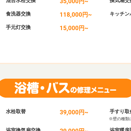
混合水栓交換
換気扇交
35,000円~
食洗器交換
キッチン
118,000円~
手元灯交換
15,000円~
水栓取替
手すり取
39,000円~
※壁の種類
浴室換気扇交換
浴室暖房
29,000円~