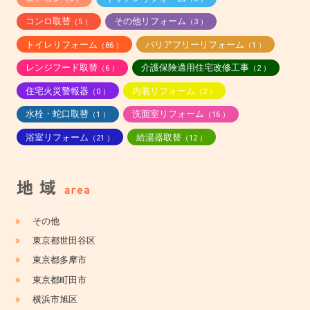
コンロ取替
その他リフォーム
（5 ）
（3 ）
トイレリフォーム
バリアフリーリフォーム
（86 ）
（1 ）
レンジフード取替
介護保険適用住宅改修工事
（6 ）
（2 ）
住宅火災警報器
内装リフォーム
（0 ）
（2 ）
水栓・蛇口取替
洗面室リフォーム
（1 ）
（16 ）
浴室リフォーム
給湯器取替
（21 ）
（12 ）
»
その他
»
東京都世田谷区
»
東京都多摩市
»
東京都町田市
»
横浜市旭区