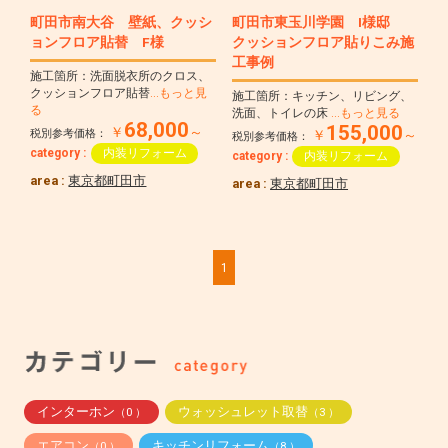
町田市南大谷 壁紙、クッシ
町田市東玉川学園 I様邸
ョンフロア貼替 F様
クッションフロア貼りこみ施
工事例
施工箇所：洗面脱衣所のクロス、
クッションフロア貼替
…もっと見
施工箇所：キッチン、リビング、
る
洗面、トイレの床
…もっと見る
68,000
155,000
￥
～
税別参考価格：
￥
～
税別参考価格：
category :
内装リフォーム
category :
内装リフォーム
area :
東京都町田市
area :
東京都町田市
1
インターホン
ウォッシュレット取替
（0 ）
（3 ）
エアコン
キッチンリフォーム
（0 ）
（8 ）