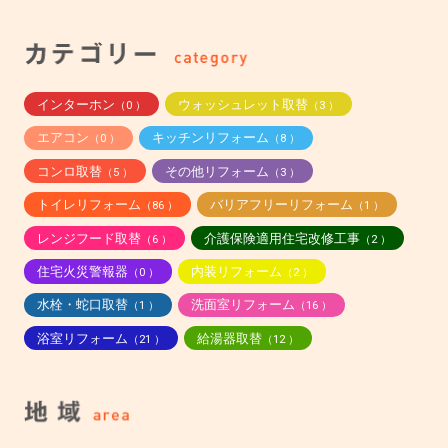
インターホン
ウォッシュレット取替
（0 ）
（3 ）
エアコン
キッチンリフォーム
（0 ）
（8 ）
コンロ取替
その他リフォーム
（5 ）
（3 ）
トイレリフォーム
バリアフリーリフォーム
（86 ）
（1 ）
レンジフード取替
介護保険適用住宅改修工事
（6 ）
（2 ）
住宅火災警報器
内装リフォーム
（0 ）
（2 ）
水栓・蛇口取替
洗面室リフォーム
（1 ）
（16 ）
浴室リフォーム
給湯器取替
（21 ）
（12 ）