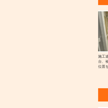
施工
台、
位置