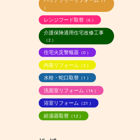
バリアフリーリフォーム
（1
）
レンジフード取替
（6 ）
介護保険適用住宅改修工事
（2 ）
住宅火災警報器
（0 ）
内装リフォーム
（2 ）
水栓・蛇口取替
（1 ）
洗面室リフォーム
（16 ）
浴室リフォーム
（21 ）
給湯器取替
（12 ）