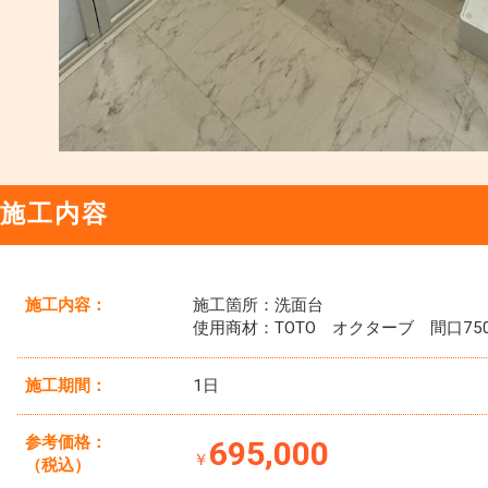
施工内容
施工内容：
施工箇所：洗面台
使用商材：TOTO オクターブ 間口75
施工期間：
1日
参考価格：
695,000
￥
（税込）