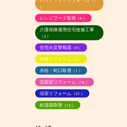
バリアフリーリフォーム
（1
）
レンジフード取替
（6 ）
介護保険適用住宅改修工事
（2 ）
住宅火災警報器
（0 ）
内装リフォーム
（2 ）
水栓・蛇口取替
（1 ）
洗面室リフォーム
（16 ）
浴室リフォーム
（21 ）
給湯器取替
（12 ）