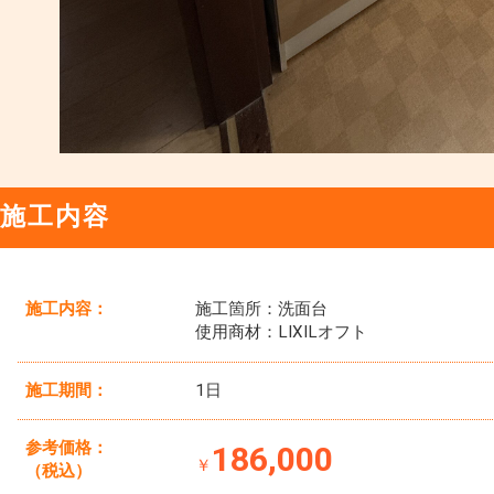
施工内容
施工内容：
施工箇所：洗面台
使用商材：LIXILオフト
施工期間：
1日
参考価格：
186,000
￥
（税込）