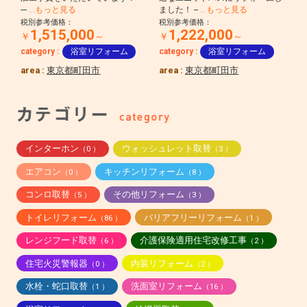
---
…もっと見る
ました！ --
…もっと見る
税別参考価格：
税別参考価格：
1,515,000
1,222,000
￥
～
￥
～
category :
浴室リフォーム
category :
浴室リフォーム
area :
東京都町田市
area :
東京都町田市
インターホン
ウォッシュレット取替
（0 ）
（3 ）
エアコン
キッチンリフォーム
（0 ）
（8 ）
コンロ取替
その他リフォーム
（5 ）
（3 ）
トイレリフォーム
バリアフリーリフォーム
（86 ）
（1 ）
レンジフード取替
介護保険適用住宅改修工事
（6 ）
（2 ）
住宅火災警報器
内装リフォーム
（0 ）
（2 ）
水栓・蛇口取替
洗面室リフォーム
（1 ）
（16 ）