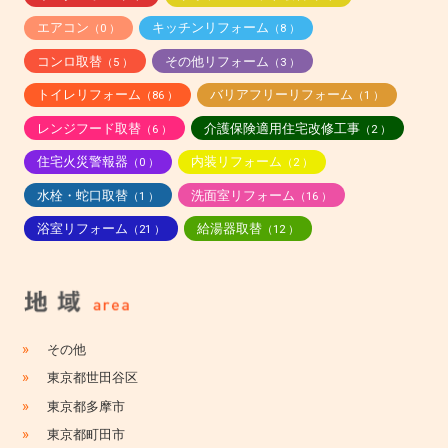
エアコン
キッチンリフォーム
（0 ）
（8 ）
コンロ取替
その他リフォーム
（5 ）
（3 ）
トイレリフォーム
バリアフリーリフォーム
（86 ）
（1 ）
レンジフード取替
介護保険適用住宅改修工事
（6 ）
（2 ）
住宅火災警報器
内装リフォーム
（0 ）
（2 ）
水栓・蛇口取替
洗面室リフォーム
（1 ）
（16 ）
浴室リフォーム
給湯器取替
（21 ）
（12 ）
»
その他
»
東京都世田谷区
»
東京都多摩市
»
東京都町田市