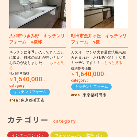
大和市つきみ野 キッチンリ
町田市金井ヶ丘 キッチンリ
フォーム K様邸
フォーム N様
キッチンに年季が入ってきたこと
ガスオーブンや大容量食洗機も組
に加え、排水の流れが悪いという
み込まれた、お料理が楽しくなる
お悩みがありました。
…もっと見
キッチンです！！
…もっと見る
る
税別参考価格：
1,640,000
税別参考価格：
￥
～
1,540,000
￥
～
category :
category :
キッチンリフォーム
キッチンリフォーム
area :
東京都町田市
area :
東京都町田市
インターホン
ウォッシュレット取替
（0 ）
（3 ）