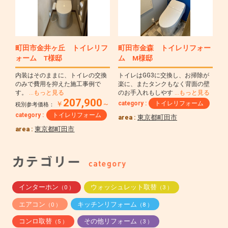
町田市金井ヶ丘 トイレリフ
町田市金森 トイレリフォー
ォーム T様邸
ム M様邸
内装はそのままに、トイレの交換
トイレはGG3に交換し、お掃除が
のみで費用を抑えた施工事例で
楽に、またタンクもなく背面の壁
す。
…もっと見る
のお手入れもしやす
…もっと見る
207,900
category :
トイレリフォーム
￥
～
税別参考価格：
category :
トイレリフォーム
area :
東京都町田市
area :
東京都町田市
インターホン
ウォッシュレット取替
（0 ）
（3 ）
エアコン
キッチンリフォーム
（0 ）
（8 ）
コンロ取替
その他リフォーム
（5 ）
（3 ）