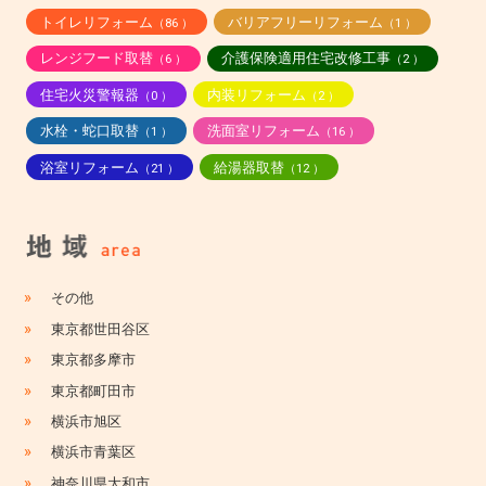
トイレリフォーム
バリアフリーリフォーム
（86 ）
（1 ）
レンジフード取替
介護保険適用住宅改修工事
（6 ）
（2 ）
住宅火災警報器
内装リフォーム
（0 ）
（2 ）
水栓・蛇口取替
洗面室リフォーム
（1 ）
（16 ）
浴室リフォーム
給湯器取替
（21 ）
（12 ）
»
その他
»
東京都世田谷区
»
東京都多摩市
»
東京都町田市
»
横浜市旭区
»
横浜市青葉区
»
神奈川県大和市