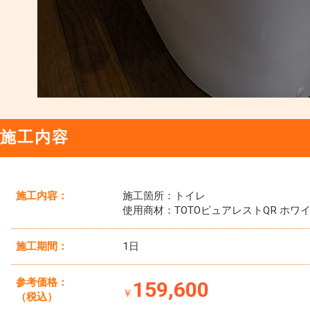
施工内容
施工内容：
施工箇所：トイレ
使用商材：TOTOピュアレストQR ホワ
施工期間：
1日
参考価格：
159,600
￥
（税込）