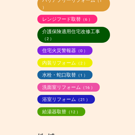
バリアフリーリフォーム
（1
）
レンジフード取替
（6 ）
介護保険適用住宅改修工事
（2 ）
住宅火災警報器
（0 ）
内装リフォーム
（2 ）
水栓・蛇口取替
（1 ）
洗面室リフォーム
（16 ）
浴室リフォーム
（21 ）
給湯器取替
（12 ）