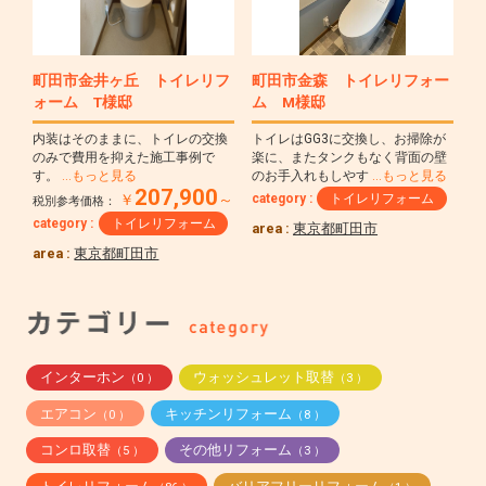
町田市金井ヶ丘 トイレリフ
町田市金森 トイレリフォー
ォーム T様邸
ム M様邸
内装はそのままに、トイレの交換
トイレはGG3に交換し、お掃除が
のみで費用を抑えた施工事例で
楽に、またタンクもなく背面の壁
す。
…もっと見る
のお手入れもしやす
…もっと見る
207,900
category :
トイレリフォーム
￥
～
税別参考価格：
category :
トイレリフォーム
area :
東京都町田市
area :
東京都町田市
インターホン
ウォッシュレット取替
（0 ）
（3 ）
エアコン
キッチンリフォーム
（0 ）
（8 ）
コンロ取替
その他リフォーム
（5 ）
（3 ）