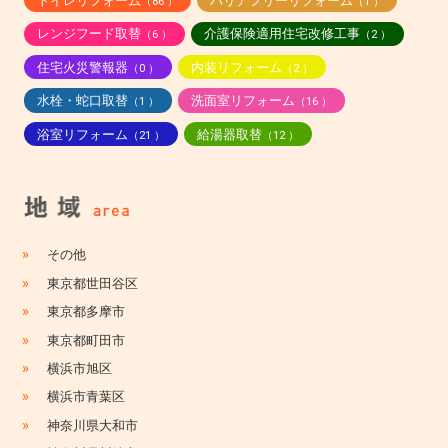
トイレリフォーム
バリアフリーリフォーム
（86 ）
（1 ）
レンジフード取替
介護保険適用住宅改修工事
（6 ）
（2 ）
住宅火災警報器
内装リフォーム
（0 ）
（2 ）
水栓・蛇口取替
洗面室リフォーム
（1 ）
（16 ）
浴室リフォーム
給湯器取替
（21 ）
（12 ）
»
その他
»
東京都世田谷区
»
東京都多摩市
»
東京都町田市
»
横浜市旭区
»
横浜市青葉区
»
神奈川県大和市