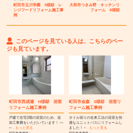
町田市玉川学園 S様邸 レ
大和市つきみ野 キッチンリ
ンジフードリフォーム施工事
フォーム K様邸
例
このページを見ている人は、こちらのペー
ジも見ています。
町田市西成瀬 H様邸 浴室
町田市金森 S様邸 浴室リ
リフォーム施工事例
フォーム施工事例
戸建て住宅2階の浴室のため、追
タイル張りの在来工法の浴室を快
加工事費をいただいています！ ----
適なユニットバスにリフォームし
---
…もっと見る
ました！ --
…もっと見る