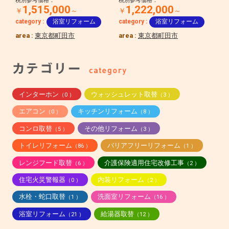
税別参考価格：
税別参考価格：
1,515,000
1,222,000
￥
～
￥
～
category :
浴室リフォーム
category :
浴室リフォーム
area :
東京都町田市
area :
東京都町田市
インターホン
ウォッシュレット取替
（0 ）
（3 ）
エアコン
キッチンリフォーム
（0 ）
（8 ）
コンロ取替
その他リフォーム
（5 ）
（3 ）
トイレリフォーム
バリアフリーリフォーム
（86 ）
（1 ）
レンジフード取替
介護保険適用住宅改修工事
（6 ）
（2 ）
住宅火災警報器
内装リフォーム
（0 ）
（2 ）
水栓・蛇口取替
洗面室リフォーム
（1 ）
（16 ）
浴室リフォーム
給湯器取替
（21 ）
（12 ）