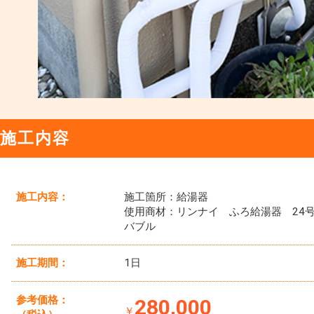
施工内容
施工内容：
施工箇所：給湯器
使用商材：リンナイ ふろ給湯器 24
バブル
施工期間：
1日
参考価格：
280,000
￥