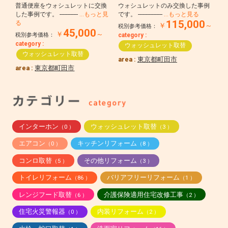
普通便座をウォシュレットに交換
ウォシュレットのみ交換した事例
した事例です。 ------------
…もっと見
です。 ----------------
…もっと見る
115,000
る
￥
～
税別参考価格：
45,000
￥
～
税別参考価格：
category :
category :
ウォッシュレット取替
ウォッシュレット取替
area :
東京都町田市
area :
東京都町田市
インターホン
ウォッシュレット取替
（0 ）
（3 ）
エアコン
キッチンリフォーム
（0 ）
（8 ）
コンロ取替
その他リフォーム
（5 ）
（3 ）
トイレリフォーム
バリアフリーリフォーム
（86 ）
（1 ）
レンジフード取替
介護保険適用住宅改修工事
（6 ）
（2 ）
住宅火災警報器
内装リフォーム
（0 ）
（2 ）