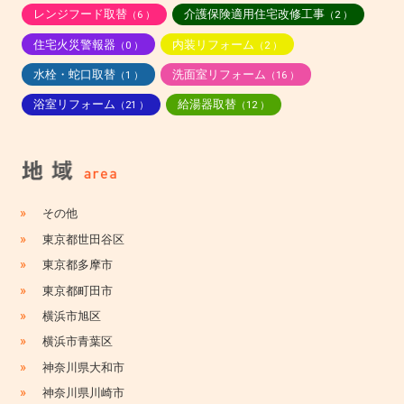
レンジフード取替
介護保険適用住宅改修工事
（6 ）
（2 ）
住宅火災警報器
内装リフォーム
（0 ）
（2 ）
水栓・蛇口取替
洗面室リフォーム
（1 ）
（16 ）
浴室リフォーム
給湯器取替
（21 ）
（12 ）
»
その他
»
東京都世田谷区
»
東京都多摩市
»
東京都町田市
»
横浜市旭区
»
横浜市青葉区
»
神奈川県大和市
»
神奈川県川崎市