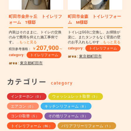
町田市金井ヶ丘 トイレリフ
町田市金森 トイレリフォー
ォーム T様邸
ム M様邸
内装はそのままに、トイレの交換
トイレはGG3に交換し、お掃除が
のみで費用を抑えた施工事例で
楽に、またタンクもなく背面の壁
す。
…もっと見る
のお手入れもしやす
…もっと見る
207,900
category :
トイレリフォーム
￥
～
税別参考価格：
category :
トイレリフォーム
area :
東京都町田市
area :
東京都町田市
インターホン
ウォッシュレット取替
（0 ）
（3 ）
エアコン
キッチンリフォーム
（0 ）
（8 ）
コンロ取替
その他リフォーム
（5 ）
（3 ）
トイレリフォーム
バリアフリーリフォーム
（86 ）
（1 ）