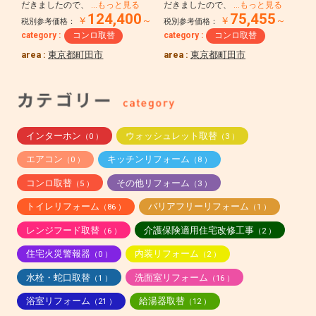
だきましたので、
…もっと見る
だきましたので、
…もっと見る
124,400
75,455
￥
～
￥
～
税別参考価格：
税別参考価格：
category :
コンロ取替
category :
コンロ取替
area :
東京都町田市
area :
東京都町田市
インターホン
ウォッシュレット取替
（0 ）
（3 ）
エアコン
キッチンリフォーム
（0 ）
（8 ）
コンロ取替
その他リフォーム
（5 ）
（3 ）
トイレリフォーム
バリアフリーリフォーム
（86 ）
（1 ）
レンジフード取替
介護保険適用住宅改修工事
（6 ）
（2 ）
住宅火災警報器
内装リフォーム
（0 ）
（2 ）
水栓・蛇口取替
洗面室リフォーム
（1 ）
（16 ）
浴室リフォーム
給湯器取替
（21 ）
（12 ）