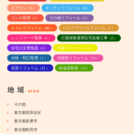
エアコン
キッチンリフォーム
（0 ）
（8 ）
コンロ取替
その他リフォーム
（5 ）
（3 ）
トイレリフォーム
バリアフリーリフォーム
（86 ）
（1 ）
レンジフード取替
介護保険適用住宅改修工事
（6 ）
（2 ）
住宅火災警報器
内装リフォーム
（0 ）
（2 ）
水栓・蛇口取替
洗面室リフォーム
（1 ）
（16 ）
浴室リフォーム
給湯器取替
（21 ）
（12 ）
»
その他
»
東京都世田谷区
»
東京都多摩市
»
東京都町田市