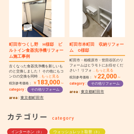
町田市つくし野 H様邸 ビ
町田市本町田 収納リフォー
ルトイン食器洗浄機リフォー
ム O様邸
ム施工事例
町田市・相模原市・世田谷区のリ
フォームはヒラモトにお任せくだ
古くなった食器洗浄機を新しいも
さい！ リフォ
…もっと見る
のと交換しました！ その他にもコ
22,000
ンロの交換を同時
…もっと見る
￥
～
税別参考価格：
183,000
￥
～
category :
その他リフォーム
税別参考価格：
category :
その他リフォーム
area :
東京都町田市
area :
東京都町田市
インターホン
ウォッシュレット取替
（0 ）
（3 ）