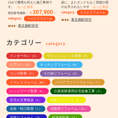
のみで費用を抑えた施工事例で
楽に、またタンクもなく背面の壁
す。
…もっと見る
のお手入れもしやす
…もっと見る
207,900
category :
トイレリフォーム
￥
～
税別参考価格：
category :
トイレリフォーム
area :
東京都町田市
area :
東京都町田市
インターホン
ウォッシュレット取替
（0 ）
（3 ）
エアコン
キッチンリフォーム
（0 ）
（8 ）
コンロ取替
その他リフォーム
（5 ）
（3 ）
トイレリフォーム
バリアフリーリフォーム
（86 ）
（1 ）
レンジフード取替
介護保険適用住宅改修工事
（6 ）
（2 ）
住宅火災警報器
内装リフォーム
（0 ）
（2 ）
水栓・蛇口取替
洗面室リフォーム
（1 ）
（16 ）
浴室リフォーム
給湯器取替
（21 ）
（12 ）