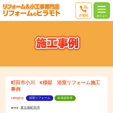
町田市小川 K様邸 浴室リフォーム施工
事例
category :
浴室リフォーム
給湯器取替
area :
東京都町田市