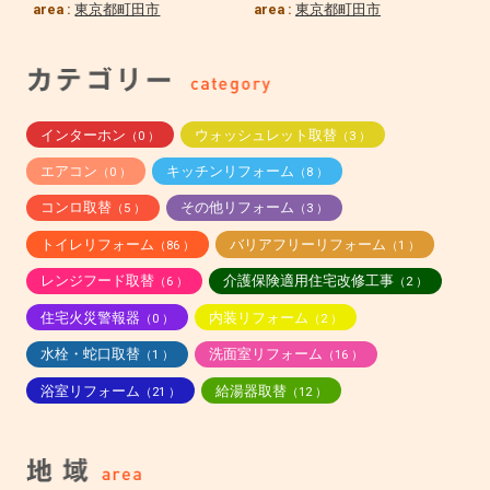
area :
東京都町田市
area :
東京都町田市
インターホン
ウォッシュレット取替
（0 ）
（3 ）
エアコン
キッチンリフォーム
（0 ）
（8 ）
コンロ取替
その他リフォーム
（5 ）
（3 ）
トイレリフォーム
バリアフリーリフォーム
（86 ）
（1 ）
レンジフード取替
介護保険適用住宅改修工事
（6 ）
（2 ）
住宅火災警報器
内装リフォーム
（0 ）
（2 ）
水栓・蛇口取替
洗面室リフォーム
（1 ）
（16 ）
浴室リフォーム
給湯器取替
（21 ）
（12 ）