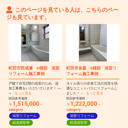
このページを見ている人は、こちらのペー
ジも見ています。
町田市西成瀬 H様邸 浴室
町田市金森 S様邸 浴室リ
リフォーム施工事例
フォーム施工事例
戸建て住宅2階の浴室のため、追
タイル張りの在来工法の浴室を快
加工事費をいただいています！ ----
適なユニットバスにリフォームし
---
…もっと見る
ました！ --
…もっと見る
税別参考価格：
税別参考価格：
1,515,000
1,222,000
￥
～
￥
～
category :
category :
浴室リフォーム
浴室リフォーム
給湯器取替
給湯器取替