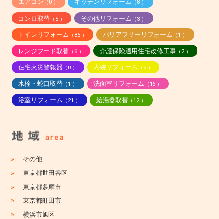
エアコン
キッチンリフォーム
（0 ）
（8 ）
コンロ取替
その他リフォーム
（5 ）
（3 ）
トイレリフォーム
バリアフリーリフォーム
（86 ）
（1 ）
レンジフード取替
介護保険適用住宅改修工事
（6 ）
（2 ）
住宅火災警報器
内装リフォーム
（0 ）
（2 ）
水栓・蛇口取替
洗面室リフォーム
（1 ）
（16 ）
浴室リフォーム
給湯器取替
（21 ）
（12 ）
»
その他
»
東京都世田谷区
»
東京都多摩市
»
東京都町田市
»
横浜市旭区