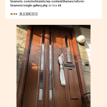
hiramoto.com/mshiramtc/wp-content/themes/reform-
hiramoto/single-gallery.php
on line
44
area :
東京都町田市