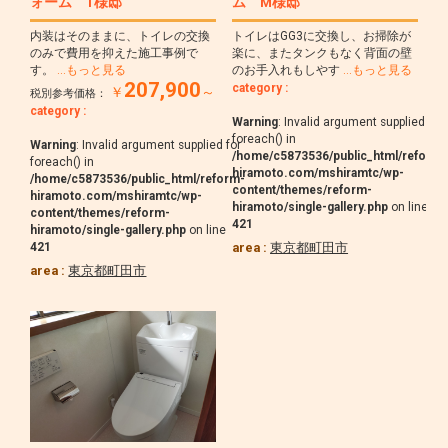
ォーム T様邸
ム M様邸
内装はそのままに、トイレの交換
トイレはGG3に交換し、お掃除が
のみで費用を抑えた施工事例で
楽に、またタンクもなく背面の壁
す。
…もっと見る
のお手入れもしやす
…もっと見る
207,900
category :
￥
～
税別参考価格：
category :
Warning
: Invalid argument supplied for
foreach() in
Warning
: Invalid argument supplied for
/home/c5873536/public_html/reform-
foreach() in
hiramoto.com/mshiramtc/wp-
/home/c5873536/public_html/reform-
content/themes/reform-
hiramoto.com/mshiramtc/wp-
hiramoto/single-gallery.php
on line
content/themes/reform-
421
hiramoto/single-gallery.php
on line
421
area :
東京都町田市
area :
東京都町田市