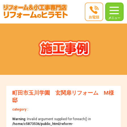
町田市玉川学園 玄関扉リフォーム M様
邸
category :
Warning
: Invalid argument supplied for foreach() in
/home/c5873536/public_html/reform-