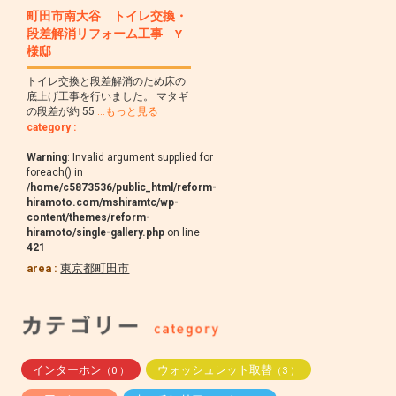
町田市南大谷 トイレ交換・
段差解消リフォーム工事 Y
様邸
トイレ交換と段差解消のため床の
底上げ工事を行いました。 マタギ
の段差が約 55
…もっと見る
category :
Warning
: Invalid argument supplied for
foreach() in
/home/c5873536/public_html/reform-
hiramoto.com/mshiramtc/wp-
content/themes/reform-
hiramoto/single-gallery.php
on line
421
area :
東京都町田市
インターホン
ウォッシュレット取替
（0 ）
（3 ）