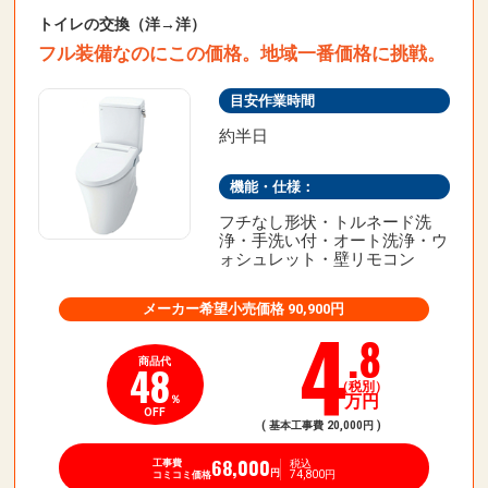
トイレの交換（洋→洋）
フル装備なのにこの価格。地域一番価格に挑戦。
目安作業時間
約半日
機能・仕様：
フチなし形状・トルネード洗
浄・手洗い付・オート洗浄・ウ
ォシュレット・壁リモコン
メーカー希望小売価格 90,900円
4
.8
商品代
48
（税別）
万円
％
OFF
( 基本工事費 20,000円 )
68,000
税込
工事費
74,800円
円
コミコミ価格