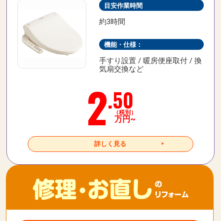
目安作業時間
約3時間
機能・仕様：
手すり設置 / 暖房便座取付 / 換
気扇交換など
2
.50
（税別）
万円~
詳しく見る