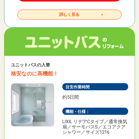
詳しく見る
ユニットバスの入替
格安なのに高機能！
目安作業時間
約5日間
機能・仕様：
LIXIL リデアCタイプ／通常換気
扇／サーモバスS／エコアクア
シャワー／サイズ1216