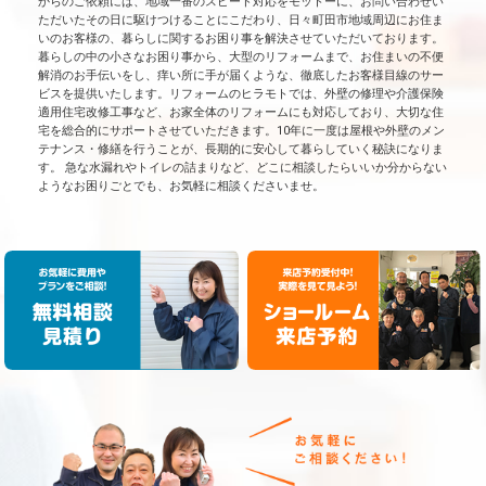
からのご依頼には、地域一番のスピード対応をモットーに、お問い合わせい
ただいたその日に駆けつけることにこだわり、日々町田市地域周辺にお住ま
いのお客様の、暮らしに関するお困り事を解決させていただいております。
暮らしの中の小さなお困り事から、大型のリフォームまで、お住まいの不便
解消のお手伝いをし、痒い所に手が届くような、徹底したお客様目線のサー
ビスを提供いたします。リフォームのヒラモトでは、外壁の修理や介護保険
適用住宅改修工事など、お家全体のリフォームにも対応しており、大切な住
宅を総合的にサポートさせていただきます。10年に一度は屋根や外壁のメン
テナンス・修繕を行うことが、長期的に安心して暮らしていく秘訣になりま
す。 急な水漏れやトイレの詰まりなど、どこに相談したらいいか分からない
ようなお困りごとでも、お気軽に相談くださいませ。