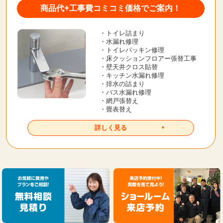
商品代+工事費コミコミ価格でご案内！
・トイレ詰まり
・水漏れ修理
・トイレパッキン修理
・床クッションフロアー張替工事
・壁天井クロス貼替
・キッチン水漏れ修理
・排水の詰まり
・バス水漏れ修理
・網戸張替え
・畳表替え
詳しく見る