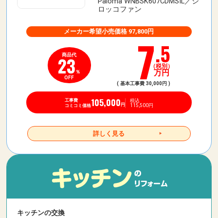
Paloma WNBSK607CDMSIL／シ
ロッコファン
メーカー希望小売価格 97,800円
7
.5
商品代
23
（税別）
万円
％
OFF
( 基本工事費 30,000円 )
105,000
税込
工事費
115,500円
円
コミコミ価格
詳しく見る
キッチンの交換