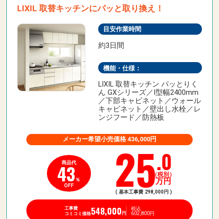
LIXIL 取替キッチンにパッと取り換え！
目安作業時間
約3日間
機能・仕様：
LIXIL 取替キッチン パッとりく
ん GXシリーズ／I型幅2400mm
／下部キャビネット／ウォール
キャビネット／壁出し水栓／レ
ンジフード／防熱板
メーカー希望小売価格 436,000円
25
.0
商品代
43
（税別）
万円
％
OFF
( 基本工事費 298,000円 )
548,000
税込
工事費
602,800円
円
コミコミ価格