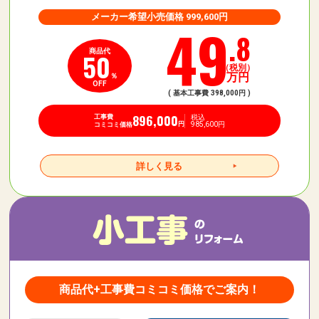
メーカー希望小売価格 999,600円
49
.8
商品代
50
（税別）
万円
％
OFF
( 基本工事費 398,000円 )
896,000
税込
工事費
985,600円
円
コミコミ価格
詳しく見る
商品代+工事費コミコミ価格でご案内！