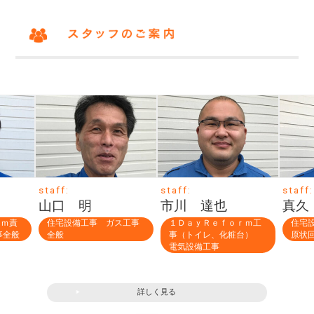
staff:
staff:
staff:
山口 明
市川 達也
真久 英明
住宅設備工事 ガス工事
１ＤａｙＲｅｆｏｒｍ工
住宅設備工事 
全般
事（トイレ、化粧台）
原状回復工事
電気設備工事
詳しく見る