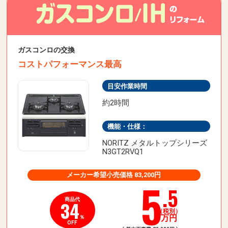
ガスコンロの交換
コストパフォーマンス最高
目安作業時間
約2時間
機能・仕様：
NORITZ メタルトップシリーズ
N3GT2RVQ1
メーカー希望小売価格 83,200円
5
.5
商品代
34
（税別）
万円
％
OFF