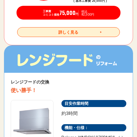
( 基本工事費 20,000円 )
75,000
税込
工事費
82,500円
円
コミコミ価格
詳しく見る
レンジフードの交換
使い勝手！
目安作業時間
約3時間
機能・仕様：