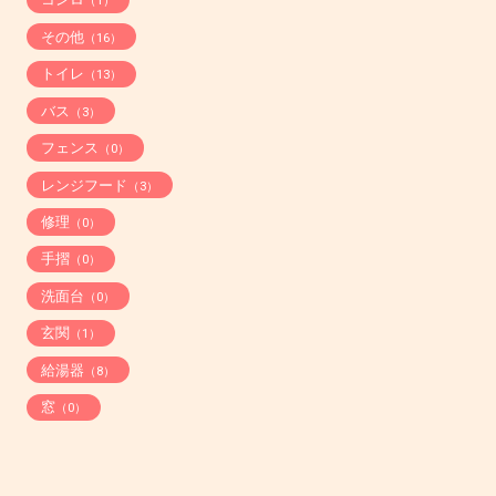
（1）
その他
（16）
トイレ
（13）
バス
（3）
フェンス
（0）
レンジフード
（3）
修理
（0）
手摺
（0）
洗面台
（0）
玄関
（1）
給湯器
（8）
窓
（0）