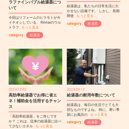
ラファインバブル給湯器につ
給湯器は、私たちの日常生活に欠
いて
かせない設備です。 しかし、長期
間使
…もっと見る
今回はリフォームのヒラモトが今
イチオシしている、 Rinnaiのウル
category :
給湯器
トラフ
…もっと見る
category :
給湯器
2024-12-02
2024-09-13
高効率給湯器でお得に省エ
給湯器の耐用年数について
ネ！補助金を活用するチャン
給湯器は、毎日の生活でとても大
ス
切なものですよね。 特に、寒い季
節にお風呂の
…もっと見る
「高効率給湯器」をご存じです
か？ これは、従来の給湯器に比べ
category :
給湯器
て少ないエネル
…もっと見る