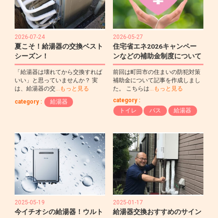
2026-07-24
2026-05-27
夏こそ！給湯器の交換ベスト
住宅省エネ2026キャンペー
シーズン！
ンなどの補助金制度について
「給湯器は壊れてから交換すれば
前回は町田市の住まいの防犯対策
いい」と思っていませんか？ 実
補助金について記事を作成しまし
は、給湯器の交
…もっと見る
た。 こちらは
…もっと見る
category :
category :
給湯器
トイレ
バス
給湯器
2025-05-19
2025-01-17
今イチオシの給湯器！ウルト
給湯器交換おすすめのサイン