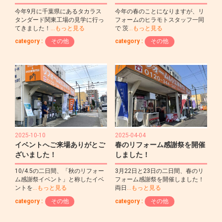
今年9月に千葉県にあるタカラス
今年の春のことになりますが、リ
タンダード関東工場の見学に行っ
フォームのヒラモトスタッフ一同
てきました！
…もっと見る
で 茨
…もっと見る
category :
その他
category :
その他
2025-10-10
2025-04-04
イベントへご来場ありがとご
春のリフォーム感謝祭を開催
ざいました！
しました！
10/4.5の二日間、「秋のリフォー
3月22日と23日の二日間、春のリ
ム感謝祭イベント」と称したイベ
フォーム感謝祭を開催しました！
ントを
…もっと見る
両日
…もっと見る
category :
その他
category :
その他