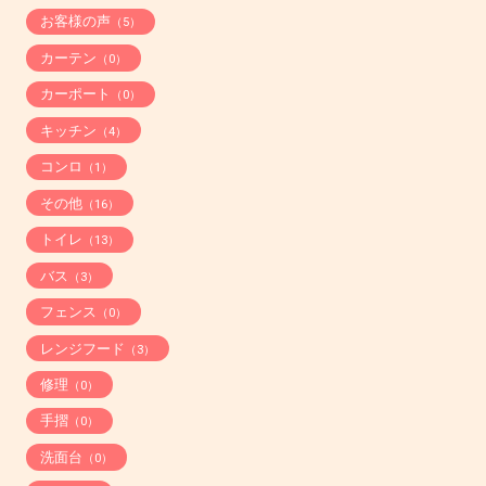
お客様の声
（5）
カーテン
（0）
カーポート
（0）
キッチン
（4）
コンロ
（1）
その他
（16）
トイレ
（13）
バス
（3）
フェンス
（0）
レンジフード
（3）
修理
（0）
手摺
（0）
洗面台
（0）