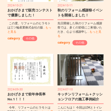
2024-10-21
2024-10-11
おかげさまで販売コンテスト
秋のリフォーム感謝祭イベン
で優勝しました！
トを開催しました！
この度、リフォームのヒラモト
先日開催した秋のリフォーム感謝
は三ツ輪産業株式会社の販
…もっ
祭では、多くの皆様にご来場いた
と見る
だき、心より感謝申し
…もっと見
る
category :
その他
category :
その他
2024-09-30
2024-07-10
おかげさまで前年伸長率
キッチンリフォーム＋クッシ
No.1！！！
ョンフロアの施工事例紹介
今年、リフォームのヒラモトは
こんにちは！ 今回はLDKとトイレ