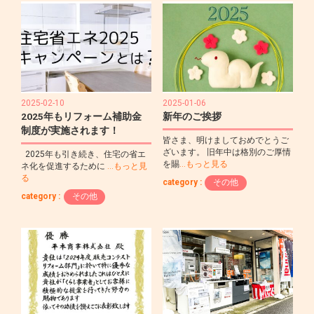
2025-02-10
2025-01-06
2025年もリフォーム補助金
新年のご挨拶
制度が実施されます！
皆さま、明けましておめでとうご
ざいます。 旧年中は格別のご厚情
2025年も引き続き、住宅の省エ
を賜
…もっと見る
ネ化を促進するために
…もっと見
る
category :
その他
category :
その他