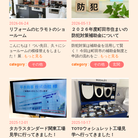
2026-06-24
2026-05-13
リフォームのヒラモトのショ
２０２６年度町田市住まいの
ールーム
防犯対策補助金について
こんにちは！ つい先日、久々にシ
防犯対策は補助金を活用して賢
ョールームの模様替えをしまし
く！ 今回は町田市の補助金制度と
た！ 展
…もっと見る
申請の流れをご
…もっと見る
category :
その他
category :
その他
玄関
2025-12-01
2025-10-17
タカラスタンダード関東工場
TOTOウォシュレット工場見
見学に行ってきました！
学へ行ってきました！