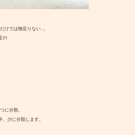
だけでは物足りない…。
定の
七つに分類。
中、少に分類します。