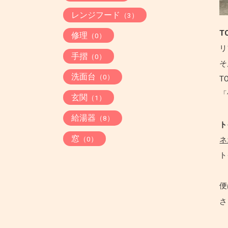
レンジフード
（3）
T
修理
（0）
リ
手摺
（0）
そ
洗面台
（0）
T
「
玄関
（1）
給湯器
（8）
ト
窓
（0）
ネ
ト
便
さ