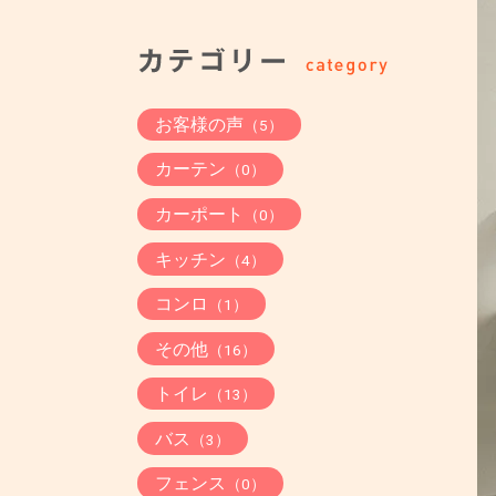
お客様の声
（5）
カーテン
（0）
カーポート
（0）
キッチン
（4）
コンロ
（1）
その他
（16）
トイレ
（13）
バス
（3）
フェンス
（0）