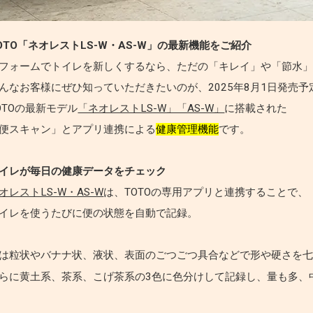
OTO「ネオレストLS-W・AS-W」の最新機能をご紹介
フォームでトイレを新しくするなら、ただの「キレイ」や「節水」
んなお客様にぜひ知っていただきたいのが、2025年8月1日発売予
OTOの最新モデル
「ネオレストLS-W」「AS-W」
に搭載された
便スキャン」とアプリ連携による
健康管理機能
です。
イレが毎日の健康データをチェック
オレストLS-W・AS-W
は、TOTOの専用アプリと連携することで、
イレを使うたびに便の状態を自動で記録。
は粒状やバナナ状、液状、表面のごつごつ具合などで形や硬さを
らに黄土系、茶系、こげ茶系の3色に色分けして記録し、量も多、