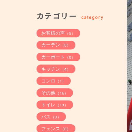
お客様の声
（5）
カーテン
（0）
カーポート
（0）
キッチン
（4）
コンロ
（1）
その他
（16）
トイレ
（13）
バス
（3）
フェンス
（0）