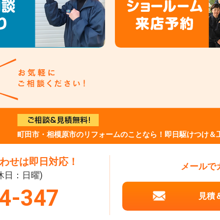
町田市・相模原市のリフォームのことなら！即日駆けつけ＆
わせは即日対応！
メールで
定休日：日曜)
4-347
見積