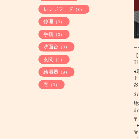
レンジフード
（3）
修理
（0）
手摺
（0）
洗面台
（0）
—
【
玄関
（1）
町
●
給湯器
（8）
ト
窓
お
（0）
お
地
お
〒
T
受
（