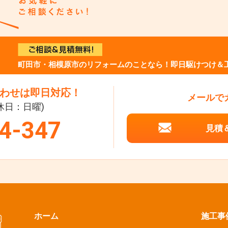
町田市・相模原市のリフォームのことなら！即日駆けつけ＆
わせは即日対応！
メールで
定休日：日曜)
4-347
見積
ホーム
施工事