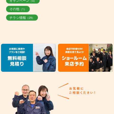
キャンペーン
（0）
その他
（1）
チラシ情報
（29）