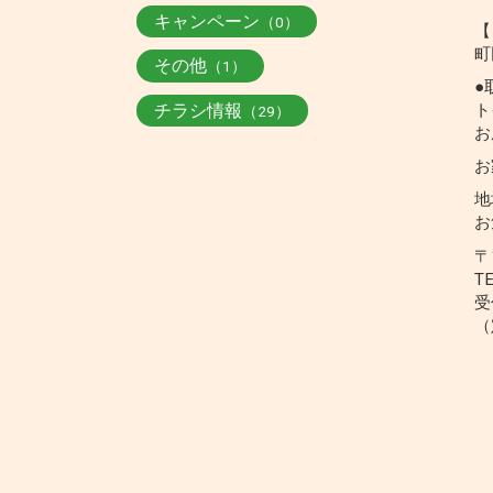
キャンペーン
（0）
【
町
その他
（1）
●
チラシ情報
ト
（29）
お
お
地
お
〒
T
受
（